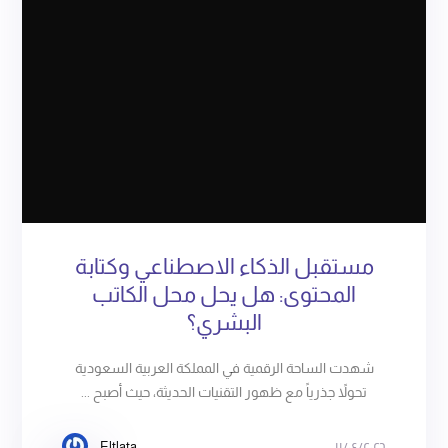
مستقبل الذكاء الاصطناعي وكتابة
المحتوى: هل يحل محل الكاتب
البشري؟
شهدت الساحة الرقمية في المملكة العربية السعودية
تحولاً جذرياً مع ظهور التقنيات الحديثة، حيث أصبح ...
Eltlata
١١/٠٤/٢٠٢٦