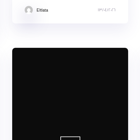
١٣/٠٤/٢٠٢٦
Eltlata