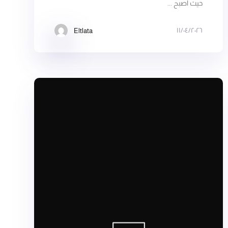
حيث أصبح ...
١١/٠٤/٢٠٢٦
Eltlata