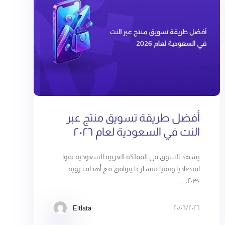
أفضل طريقة تسويق منتج عبر
النت في السعودية لعام ٢٠٢٦
يشهد السوق في المملكة العربية السعودية نموا
اقتصاديا وتقنيا متسارعا يتوافق مع أهداف رؤية
٢٠٣٠، ...
٢٠/٠٦/٢٠٢٦
Eltlata