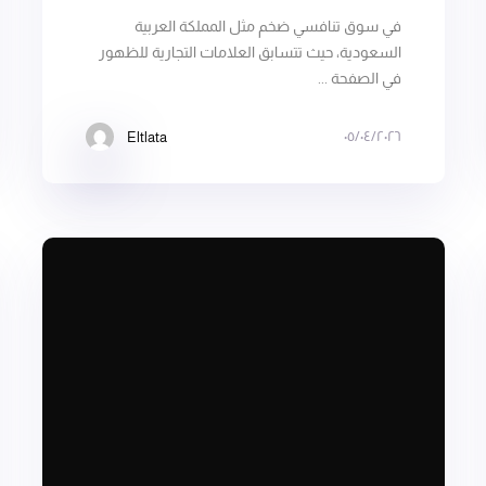
في سوق تنافسي ضخم مثل المملكة العربية
السعودية، حيث تتسابق العلامات التجارية للظهور
في الصفحة ...
٠٥/٠٤/٢٠٢٦
Eltlata