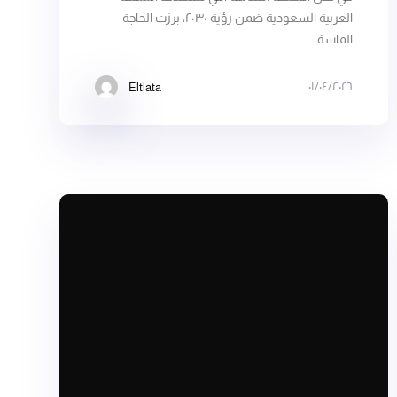
العربية السعودية ضمن رؤية ٢٠٣٠، برزت الحاجة
الماسة ...
٠١/٠٤/٢٠٢٦
Eltlata