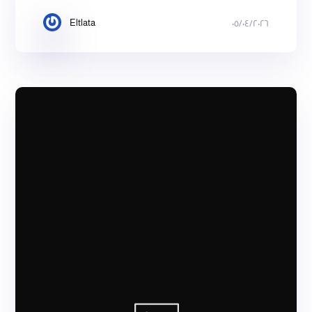
Eltlata
٠٥/٠٤/٢٠٢٦