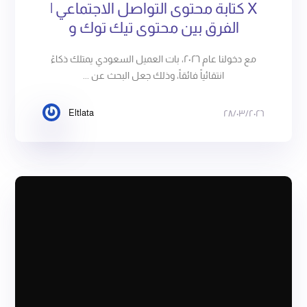
X كتابة محتوى التواصل الاجتماعي |
الفرق بين محتوى تيك توك و
مع دخولنا عام ٢٠٢٦، بات العميل السعودي يمتلك ذكاءً
انتقائياً فائقاً، وذلك جعل البحث عن ...
Eltlata
٢٨/٠٣/٢٠٢٦