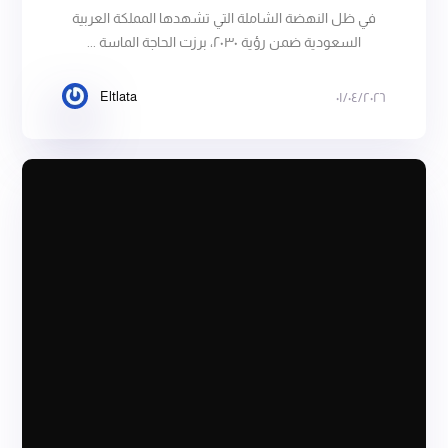
في ظل النهضة الشاملة التي تشهدها المملكة العربية
السعودية ضمن رؤية ٢٠٣٠، برزت الحاجة الماسة ...
Eltlata
٠١/٠٤/٢٠٢٦