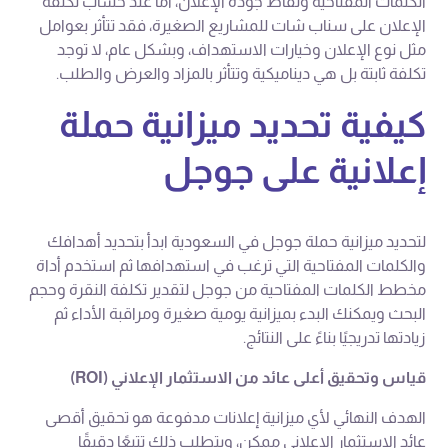
الكلمات المفتاحية ونقاط جودة الإعلان، أما عند حساب تكلفة
الإعلان على سناب شات للمشاريع الصغيرة، فقد تتأثر بعوامل
مثل نوع الإعلان وخيارات الاستهداف، وبشكل عام، لا توجد
تكلفة ثابتة بل هي ديناميكية وتتأثر بالمزاد والعرض والطلب.
كيفية تحديد ميزانية حملة
إعلانية على جوجل
لتحديد ميزانية حملة جوجل في السعودية ابدأ بتحديد أهدافك
والكلمات المفتاحية التي ترغب في استهدافها ثم استخدم أداة
مخطط الكلمات المفتاحية من جوجل لتقدير تكلفة النقرة وحجم
البحث ويمكنك البدء بميزانية يومية صغيرة ومراقبة الأداء ثم
زيادتها تدريجيًا بناءً على النتائج.
قياس وتحقيق أعلى عائد من الاستثمار الإعلاني (ROI)
الهدف النهائي لأي ميزانية إعلانات مدفوعة هو تحقيق أقصى
عائد الاستثمار الإعلاني ممكن، ويتطلب ذلك تتبعًا دقيقًا