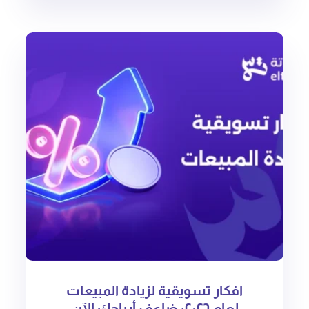
افكار تسويقية لزيادة المبيعات
لعام ٢٠٢٦: ضاعف أرباحك الآن