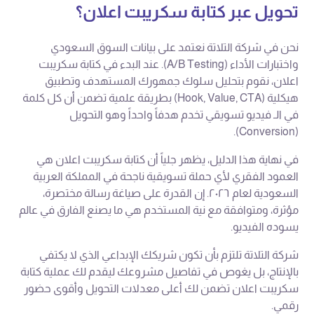
تحويل عبر كتابة سكريبت اعلان؟
نحن في شركة التلاتة نعتمد على بيانات السوق السعودي
واختبارات الأداء (A/B Testing). عند البدء في كتابة سكريبت
اعلان، نقوم بتحليل سلوك جمهورك المستهدف وتطبيق
هيكلية (Hook, Value, CTA) بطريقة علمية تضمن أن كل كلمة
في الـ فيديو تسويقي تخدم هدفاً واحداً وهو التحويل
(Conversion).
في نهاية هذا الدليل، يظهر جلياً أن كتابة سكريبت اعلان هي
العمود الفقري لأي حملة تسويقية ناجحة في المملكة العربية
السعودية لعام ٢٠٢٦. إن القدرة على صياغة رسالة مختصرة،
مؤثرة، ومتوافقة مع نية المستخدم هي ما يصنع الفارق في عالم
يسوده الفيديو.
شركة التلاتة تلتزم بأن تكون شريكك الإبداعي الذي لا يكتفي
بالإنتاج، بل يغوص في تفاصيل مشروعك ليقدم لك عملية كتابة
سكريبت اعلان تضمن لك أعلى معدلات التحويل وأقوى حضور
رقمي.