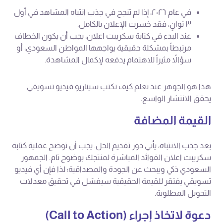
في عام ٢٠٢٦، إذا لم تنجح في جذب انتباه المشاهد في أول
٣ ثوانٍ، فقد خسرت الإعلان بالكامل.
عند البدء في كتابة سكريبت اعلان، يجب أن يكون الخطاف
مرتبطاً بمشكلة حقيقية يواجهها المواطن السعودي، أو
سؤالاً مثيراً للاهتمام يدفعه لإكمال المشاهدة.
هذا هو الجوهر عند تعلم كيف تكتب سيناريو فيديو تسويقي
يحقق الانتشار الواسع.
القيمة المضافة
بعد جذب الانتباه، يأتي دور تقديم الحل. يجب أن توضح عملية كتابة
سكريبت اعلان الفوائد المباشرة لمنتجك بوضوح تام. الجمهور
السعودي ذكي ويبحث عن الجودة والمصداقية؛ لذا فإن أي فيديو
تسويقي يفتقر للقيمة الحقيقية سيفشل في تحقيق معدلات
التحويل المطلوبة.
دعوة لاتخاذ إجراء (Call to Action)