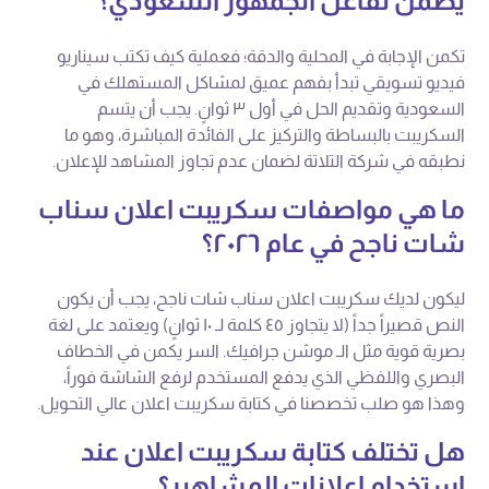
يضمن تفاعل الجمهور السعودي؟
تكمن الإجابة في المحلية والدقة؛ فعملية كيف تكتب سيناريو
فيديو تسويقي تبدأ بفهم عميق لمشاكل المستهلك في
السعودية وتقديم الحل في أول ٣ ثوانٍ. يجب أن يتسم
السكريبت بالبساطة والتركيز على الفائدة المباشرة، وهو ما
نطبقه في شركة التلاتة لضمان عدم تجاوز المشاهد للإعلان.
ما هي مواصفات سكريبت اعلان سناب
شات ناجح في عام ٢٠٢٦؟
ليكون لديك سكريبت اعلان سناب شات ناجح، يجب أن يكون
النص قصيراً جداً (لا يتجاوز ٤٥ كلمة لـ ١٠ ثوانٍ) ويعتمد على لغة
بصرية قوية مثل الـ موشن جرافيك. السر يكمن في الخطاف
البصري واللفظي الذي يدفع المستخدم لرفع الشاشة فوراً،
وهذا هو صلب تخصصنا في كتابة سكريبت اعلان عالي التحويل.
هل تختلف كتابة سكريبت اعلان عند
استخدام إعلانات المشاهير؟