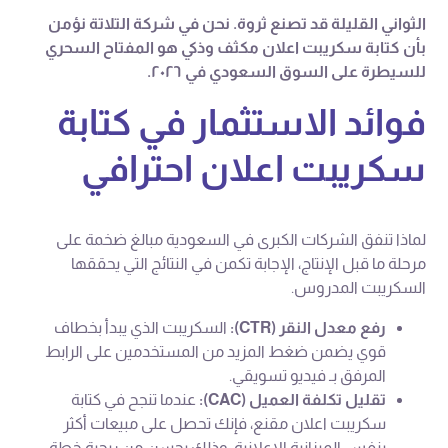
الثواني القليلة قد تصنع ثروة. نحن في شركة التلاتة نؤمن
بأن كتابة سكريبت اعلان مكثف وذكي هو المفتاح السحري
للسيطرة على السوق السعودي في ٢٠٢٦.
فوائد الاستثمار في كتابة
سكريبت اعلان احترافي
لماذا تنفق الشركات الكبرى في السعودية مبالغ ضخمة على
مرحلة ما قبل الإنتاج، الإجابة تكمن في النتائج التي يحققها
السكريبت المدروس.
رفع معدل النقر (CTR):
السكريبت الذي يبدأ بخطاف
قوي يضمن ضغط المزيد من المستخدمين على الرابط
المرفق بـ فيديو تسويقي.
تقليل تكلفة العميل (CAC):
عندما تنجح في كتابة
سكريبت اعلان مقنع، فإنك تحصل على مبيعات أكثر
بنفس الميزانية الإعلانية، وذلك يحسن من ربحية خطة