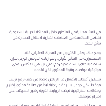
في المشهد الرقمي المتطور داخل المملكة العربية السعودية،
تشتعل المنافسة بين العلامات التجارية لاحتلال الصدارة في
نتائج البحث.
ومع ذلك، يغفل الكثيرون عن المحرك الحقيقي خلف
الاستمرارية في النتائج الأولى، وهو زيادة الدومين اثورتي فـ إن
سلطة النطاق ليست مجرد رقم تقني، بل هي انعكاس لمدى
موثوقية موقعك وقوة المحتوى الذي تقدمه.
يتساءل أصحاب الأعمال في الرياض وجدة عن كيف ترفع ترتيب
موقعك في جوجل بسرعة والإجابة تبدأ من صناعة محتوى إخباري
ومقالات استراتيجية تجذب الروابط القوية وتجبر المحركات على
احترام موقعك.
في هذا الدليل، سنستعرض العلاقة الوثيقة بين جودة النصوص