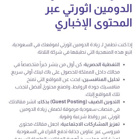
الدومين اثورتي عبر
المحتوى الإخباري
إذا كنت تطمح لـ زيادة الدومين اثورتي لموقعك في السعودية،
اتبع هذه المنهجية التي نطبقها في شركة التلاتة:
التغطية الحصرية:
كن أول من ينشر خبراً متخصصاً في
مجالك داخل المملكة للحصول على باك لينك أولي سريع.
تحليل المنافسين:
ابحث عن المواقع التي تمنح
منافسيك جودة الروابط، واصنع محتوىً أفضل لتجذب
تلك المواقع إليك.
التدوين الضيف (Guest Posting) بذكاء:
انشر مقالاتك
في منصات سعودية مرموقة لضمان زيادة الدومين
اثورتي عبر روابط شرعية وقوية.
تعزيز المشاركات الاجتماعية:
اجعل مقالك محتوى
فيروسي عبر عناوين جذابة تدفع القراء في السعودية
لمشاركته، مما يرسخ أهمية المقالات الطويلة للسيو في