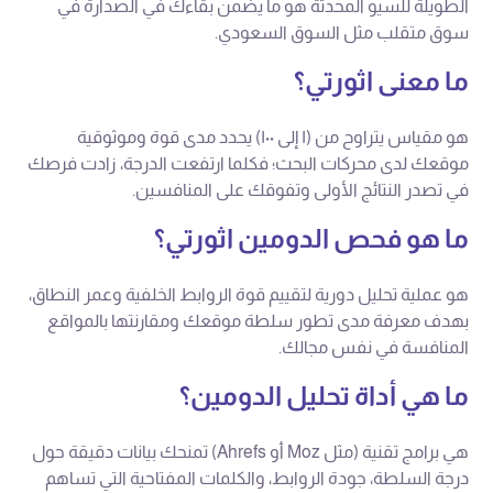
الطويلة للسيو المحدثة هو ما يضمن بقاءك في الصدارة في
سوق متقلب مثل السوق السعودي.
ما معنى اثورتي؟
هو مقياس يتراوح من (١ إلى ١٠٠) يحدد مدى قوة وموثوقية
موقعك لدى محركات البحث؛ فكلما ارتفعت الدرجة، زادت فرصك
في تصدر النتائج الأولى وتفوقك على المنافسين.
ما هو فحص الدومين اثورتي؟
هو عملية تحليل دورية لتقييم قوة الروابط الخلفية وعمر النطاق،
بهدف معرفة مدى تطور سلطة موقعك ومقارنتها بالمواقع
المنافسة في نفس مجالك.
ما هي أداة تحليل الدومين؟
هي برامج تقنية (مثل Moz أو Ahrefs) تمنحك بيانات دقيقة حول
درجة السلطة، جودة الروابط، والكلمات المفتاحية التي تساهم