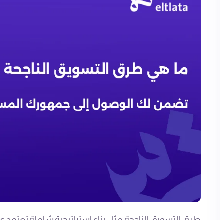
طرق التسويق الناجحة مثل بناء استراتيجية شاملة تعتمد عل