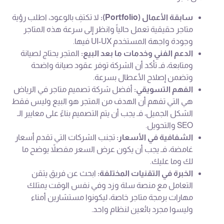
سابقة الأعمال (Portfolio):
لا تكتفِ بالوعود، اطلب رؤية
متاجر حقيقية تعمل حالياً وانظر إلى سرعة هذه المتاجر
وجودة واجهة المستخدم UI-UX فيها.
الدعم الفني وخدمات ما بعد البيع:
المتجر يحتاج لصيانة
ومتابعة، فـ تأكد أن الشركة توفر عقود صيانة واضحة
وتضمن إصلاح الأعطال بسرعة.
الفهم التسويقي:
أفضل شركة تصميم متاجر في الرياض
هي التي تفهم أن الهدف من المتجر هو البيع وليس فقط
الشكل الجميل، فـ يجب أن يتم التصميم بناءً على معايير الـ
SEO والتحويل.
الشفافية في الأسعار:
تجنب الشركات التي تقدم أسعار
غامضة، فـ يجب أن يكون عرض السعر مفصلاً يوضح ما
لك وما عليك.
الخبرة في التقنيات المختلفة:
ابحث عن فريق يتقن
التعامل مع منصة سلة وزد وفي نفس الوقت يمتلك
مهارات برمجة متاجر خاصة، ليكونوا مستشارين أمناء
وليسوا مجرد بائعين لنظام واحد.