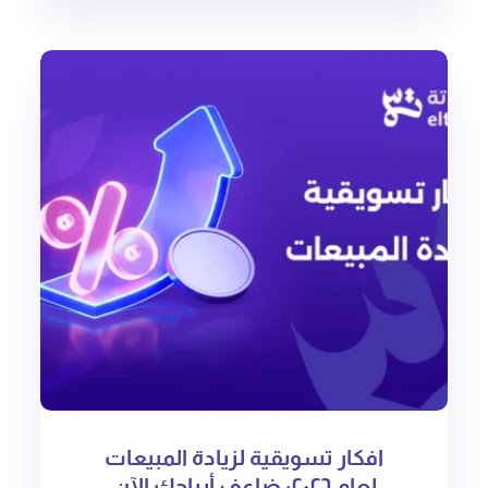
افكار تسويقية لزيادة المبيعات
لعام ٢٠٢٦: ضاعف أرباحك الآن