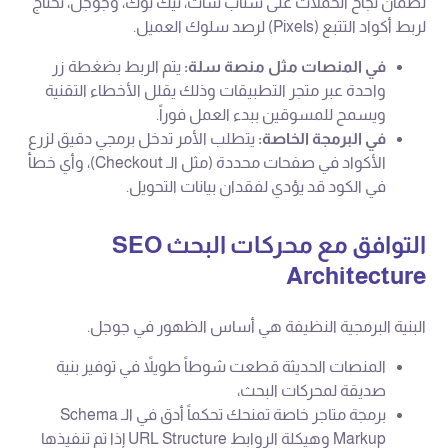
لضمان نجاح الحملات على سناب شات، تيك توك، وجوجل، تحتاج
لربط أكواد التتبع (Pixels) لرصد سلوك العميل.
في المنصات مثل منصة سلة:
يتم الربط بضغطة زر
واحدة عبر متجر التطبيقات وذلك يقلل الأخطاء التقنية
ويسمح للمسوقين ببدء العمل فوراً.
في البرمجة الخاصة:
يتطلب الأمر تدخل برمجي دقيق لزرع
الأكواد في صفحات محددة (مثل الـ Checkout)، وأي خطأ
في الكود قد يؤدي لفقدان بيانات التحويل.
التوافق مع محركات البحث SEO
Architecture
البنية البرمجية النظيفة هي أساس الظهور في جوجل.
المنصات الحديثة قطعت شوطاً طويلاً في توفير بنية
صديقة لمحركات البحث،
برمجة متاجر خاصة تمنحك تحكماً أدق في الـ Schema
Markup وهيكلة الروابط URL Structure إذا تم تنفيذها