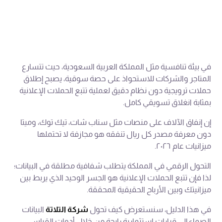
في بيئة تنافسية مثل المملكة العربية السعودية، حيث تتسارع
المتاجر والشركات للاستحواذ على حصة سوقية، يصبح إطلاق
حملات ترويجية دون نظام دقيق لعملية تتبع الحملات الإعلانية
بمثابة انغلاق تسويقي كامل.
إن إنفاق الآلاف على منصات مثل سناب شات، تيك توك، وميتا
دون معرفة مصدر كل ريال تنفقه هو مجازفة لا تحتملها
ميزانيات عام ٢٠٢٦.
التحول الرقمي في المملكة يتطلب شفافية مطلقة في البيانات؛
لذا فإن تتبع الحملات الإعلانية هو الجسر الوحيد الذي يربط بين
ميزانيتك وبين الأرباح الحقيقية المحققة.
في هذا الدليل، سنستعرض كيف تحول
شركة التلاتة
البيانات
الصماء إلى قرارات استثمارية رابحة من خلال أدوات القياس