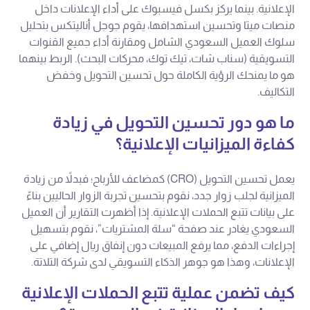
الإعلانية. بينما يركز بكسل فيسبوك على أداء الإعلانات داخل
منصات ميتا وتحسين استهدافها، يقوم جوجل أناليتكس بتحليل
سلوك العميل السعودي الشامل ومقارنة أداء جميع القنوات
التسويقية (سناب شات، تيك توك، محركات البحث). الربط بينهما
هو ما يمنحك الرؤية الكاملة حول تحسين التحويل وخفض
التكاليف.
ما هو دور تحسين التحويل في زيادة
كفاءة الميزانيات الإعلانية؟
يعمل تحسين التحويل (CRO) كمضاعف للأرباح؛ فبدلاً من زيادة
الميزانية لجلب زوار جدد، نقوم بتحسين تجربة الزوار الحاليين بناءً
على بيانات تتبع الحملات الإعلانية. إذا أظهرت التقارير أن العميل
السعودي يغادر عند صفحة “سلة المشتريات”، نقوم بتسهيل
إجراءات الدفع، مما يرفع المبيعات دون إنفاق ريال إضافي على
الإعلانات، وهذا هو جوهر الذكاء التسويقي لدى شركة التلاتة.
كيف تضمن عملية تتبع الحملات الإعلانية