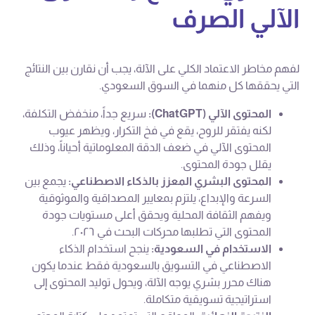
الآلي الصرف
لفهم مخاطر الاعتماد الكلي على الآلة، يجب أن نقارن بين النتائج
التي يحققها كل منهما في السوق السعودي.
المحتوى الآلي (ChatGPT):
سريع جداً، منخفض التكلفة،
لكنه يفتقر للروح، يقع في فخ التكرار، ويظهر عيوب
المحتوى الآلي في ضعف الدقة المعلوماتية أحياناً، وذلك
يقلل جودة المحتوى.
المحتوى البشري المعزز بالذكاء الاصطناعي:
يجمع بين
السرعة والإبداع، يلتزم بمعايير المصداقية والموثوقية
ويفهم الثقافة المحلية ويحقق أعلى مستويات جودة
المحتوى التي تطلبها محركات البحث في ٢٠٢٦.
الاستخدام في السعودية:
ينجح استخدام الذكاء
الاصطناعي في التسويق بالسعودية فقط عندما يكون
هناك محرر بشري يوجه الآلة، ويحول توليد المحتوى إلى
استراتيجية تسويقية متكاملة.