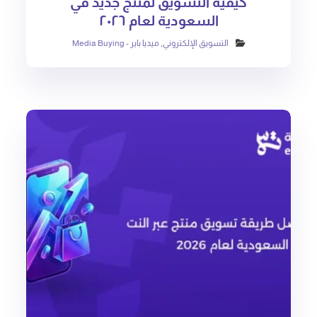
كيفية التسويق لمنتج جديد في
السعودية لعام ٢٠٢٦
التسويق الإلكتروني
,
ميديا باير - Media Buying