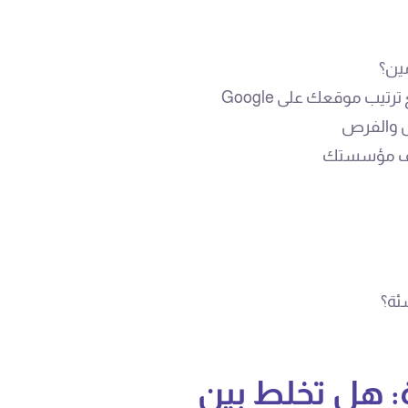
ين؟
ول والفرص
هداف مؤسستك
ئة؟
ة: هل تخلط بين