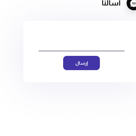
اسألنا
إرسال