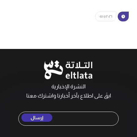
٠٧/٠١/٢٠٢٦
النشرة الإخبارية
ابقَ على اطلاع بآخر أخبارنا واشترك معنا
إرسال