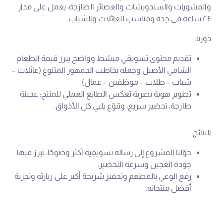
والمشويات والسندويشات والعصائر الطازجة، يعمل على مدار
٢٤ ساعة في جدة ومناسب للعائلات والشباب.
دورنا:
تقديم محتوى تسويقي مبسّط وواضح يبرز قيمة الطعام
الشامي الأصيل وجعله يخاطب الجمهور المتنوع (عائلات –
شباب – طلاب – موظفين – عمال)
تطوير هوية بصرية تعكس الطابع العملي للمنتج: عجينة
طازجة، تحضير سريع، وتنوّع يلبي كل الأذواق.
النتائج:
حوّلنا المشروع إلى رسالة تسويقية أكثر وضوحًا، تبرز فيها
جودة العجين وسرعة التحضير.
رفع الوعي بالمطعم وتحفيز شريحة أكبر على زيارته وتجربة
أفضل منتجاته.