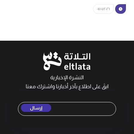
٠٧/٠١/٢٠٢٦
النشرة الإخبارية
ابقَ على اطلاع بآخر أخبارنا واشترك معنا
إرسال