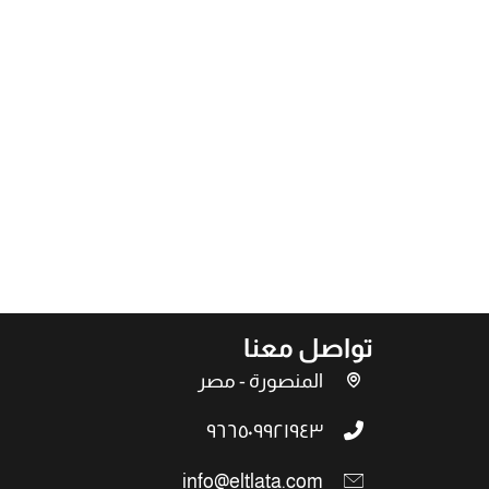
تواصل معنا
المنصورة - مصر
٩٦٦٥٠٩٩٢١٩٤٣
info@eltlata.com