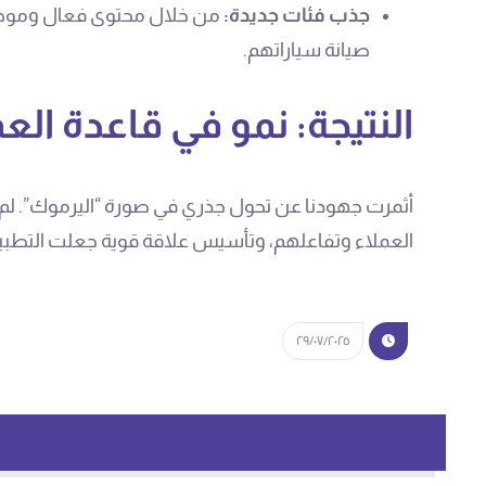
جذب فئات جديدة:
من خلال محتوى فعال وموجه، 
صيانة سياراتهم.
النتيجة: نمو في قاعدة العم
أثمرت جهودنا عن تحول جذري في صورة “اليرموك”. لم يع
العملاء وتفاعلهم، وتأسيس علاقة قوية جعلت التطبيق جز
٢٩/٠٧/٢٠٢٥