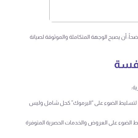
اً: أن يصبح الوجهة المتكاملة والموثوقة لصيانة
افسة
ية:
قية لتسليط الضوء على “اليرموك” كحل شامل وليس
لط الضوء على العروض والخدمات الحصرية المتوفرة