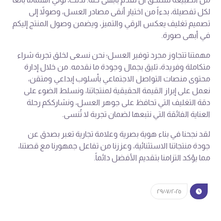
لكل تفصيلة، بدءاً من اختيار أنقى مصادر العسل، وصولاً إلى
تصميم تغليف يعكس الرقي والتميز، ويضمن وصول المنتج إليكم
في أبهى صورة.
مهمتنا تتجاوز مجرد توفير العسل؛ نحن نسعى لخلق تجربة شراء
متكاملة وفريدة، تليق بجمال وجودة ما نقدمه. من خلال إدارة
محتوى منصات التواصل الاجتماعي بأسلوب إبداعي ومتقن،
نعمل على إبراز القيمة الحقيقية لمنتجاتنا، ونسلط الضوء على
دقة التغليف التي تحافظ على جوهر العسل، ونشارككم رحلة
العناية الفائقة التي نتبعها لضمان تجربة لا تُنسى.
لقد نجحنا في بناء هوية بصرية وعلامة تجارية تعبر بصدق عن
جودة منتجاتنا الاستثنائية، وعززنا من تفاعل جمهورنا مع قصتنا،
مما يؤكد التزامنا بتقديم الأفضل دائماً.
٢٩/٠٧/٢٠٢٥