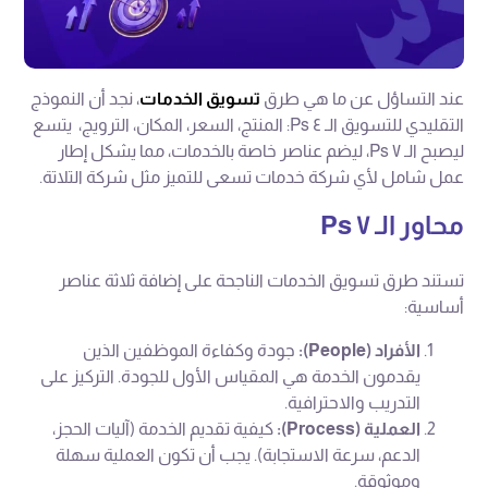
عند التساؤل عن ما هي طرق
تسويق الخدمات
، نجد أن النموذج
التقليدي للتسويق الـ ٤ Ps: المنتج، السعر، المكان، الترويج، يتسع
ليصبح الـ ٧ Ps، ليضم عناصر خاصة بالخدمات، مما يشكل إطار
عمل شامل لأي شركة خدمات تسعى للتميز مثل شركة التلاتة.
محاور الـ ٧ Ps
تستند طرق تسويق الخدمات الناجحة على إضافة ثلاثة عناصر
أساسية:
الأفراد (People):
جودة وكفاءة الموظفين الذين
يقدمون الخدمة هي المقياس الأول للجودة. التركيز على
التدريب والاحترافية.
العملية (Process):
كيفية تقديم الخدمة (آليات الحجز،
الدعم، سرعة الاستجابة). يجب أن تكون العملية سهلة
وموثوقة.