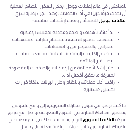
للمبتدئين في عالم إعلانات جوجل، يمكن لبعض النصائح العملية
أن تحدث فرقًا كبيرًا في أداء الحملات، وهذا الجزء بمثابة شرح
إعلانات جوجل
للمبتدئين ويقدم إرشادات أساسية:
ابدأ دائمًا بأهداف واضحة ومحددة لحملتك الإعلانية.
استهدف جمهورك بدقة باستخدام خيارات الاستهداف
الجغرافي والديموغرافي والاهتمامات.
استخدم الكلمات المفتاحية السلبية لاستبعاد عمليات
البحث غير الملائمة.
اختبر أشكالًا مختلفة من الإعلانات والصفحات المقصودة
لمعرفة ما يحقق أفضل أداء.
راقب أداء حملاتك بانتظام وحلل البيانات لاتخاذ قرارات
تحسين مستنيرة.
إذا كنت ترغب في تحويل أفكارك التسويقية إلى واقع ملموس
وتحقيق أهدافك التجارية في السوق السعودية تواصل مع فريق
شركة
التلاتة للتسويق
اليوم، ودعنا نساعدك في بناء قصة نجاح
علامتك التجارية من خلال حملات إعلانية فعالة على جوجل.