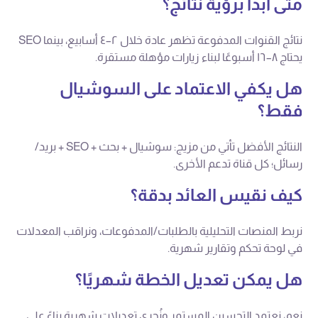
متى أبدأ برؤية نتائج؟
نتائج القنوات المدفوعة تظهر عادة خلال ٢–٤ أسابيع، بينما SEO
يحتاج ٨–١٦ أسبوعًا لبناء زيارات مؤهلة مستقرة.
هل يكفي الاعتماد على السوشيال
فقط؟
النتائج الأفضل تأتي من مزيج: سوشيال + بحث + SEO + بريد/
رسائل؛ كل قناة تدعم الأخرى.
كيف نقيس العائد بدقة؟
نربط المنصات التحليلية بالطلبات/المدفوعات، ونراقب المعدلات
في لوحة تحكم وتقارير شهرية.
هل يمكن تعديل الخطة شهريًا؟
نعم، نعتمد التحسين المستمر ونُجري تعديلات شهرية بناءً على