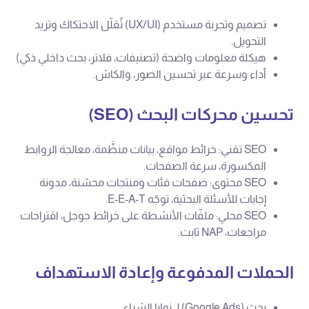
تصميم وتجربة مستخدم (UX/UI) تُقلّل الاحتكاك وتزيد
التحويل.
هيكلة معلومات واضحة (تصنيفات، فلاتر، بحث داخلي ذكي)
أداء وسرعة عبر تحسين الصور، والكاش.
تحسين محركات البحث (SEO)
SEO تقني: خرائط مواقع، بيانات منظَّمة، معالجة الروابط
المكسورة، سرعة الصفحات.
SEO محتوى: صفحات فئات ومنتجات محسّنة، مدونة
إجابات للأسئلة البحثية، توجّه E-E-A-T.
SEO محلي: ملفّات الأنشطة على خرائط جوجل، اقتراحات
مراجعات، NAP ثابت.
الحملات المدفوعة وإعادة الاستهداف
بحث (Google Ads) لـ نوايا الشراء.