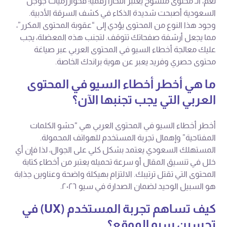
نعم، الـ محتوى منسوخ يعتبر انتحاراً رقمياً؛ فخوارزميات جوجل
السعودية أصبحت شديدة الذكاء في كشف السرقة الأدبية.
وجود هذا النوع من المحتوى يؤدي إلى “عقوبة المحتوى المكرر”،
مما يجعل أرشفة صفحاتك تتوقف. لتجنب هذه المعضلة، يجب
عليك معالجة أخطاء السيو في المحتوى العربي عبر صياغة
محتوى حصري وفريد يعبر عن هوية براندك الخاصة.
ما هي أخطر أخطاء السيو في المحتوى
العربي التي يجب تجنبها الآن؟
أخطر أخطاء السيو في المحتوى العربي هي “حشو الكلمات
المفتاحية” وإهمال تجربة المستخدم للهواتف المحمولة.
المستهلك السعودي يعتمد بشكل كلي على الجوال، لذا فإن أي
خلل في تنسيق المقال أو سرعة تحميله يعتبر من أخطاء كتابة
المحتوى التي تقتل ترتيبك. الالتزام بهيكلة واضحة وعناوين جذابة
هو السبيل الوحيد لضمان الصدارة في سيو ٢٠٢٦.
كيف تساهم تجربة المستخدم (UX) في
تحسين سيو الموقع؟