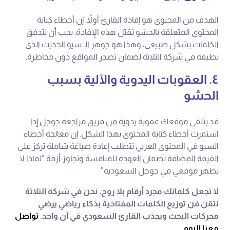
الهدف من المحتوى هو إفادة القارئ أولاً. إن أخطاء كتابة
المحتوى المتعلقة بالحشو تقتل هذه الإفادة. يجب أن تتدفق
الكلمات بشكل طبيعي، وهذا هو جوهر الـ سيو الحديث الذي
نطبقه في شركة التلاتة لضمان تصدر المواقع دون مخاطرة.
٤. العقوبات اليدوية والآلية بسبب
الحشو
قد يتلقى موقعك عقوبة يدوية من فريق مراجعة جوجل إذا
استمرت أخطاء كتابة المحتوى بهذا الشكل. إن معالجة أخطاء
السيو في المحتوى العربي تتطلب إعادة صياغة شاملة تركز على
القيمة المضافة لضمان العودة للمنافسة وتجاوز أزمة “لماذا لا
يظهر موقعي في جوجل السعودية”.
لا تجعل كلماتك مجرد أرقام بلا روح. نحن في شركة التلاتة
نتقن فن توزيع الكلمات المفتاحية بذكاء رياضي يرضي
محركات البحث ويجذب القارئ السعودي في آن واحد.
تواصل
معنا اليوم