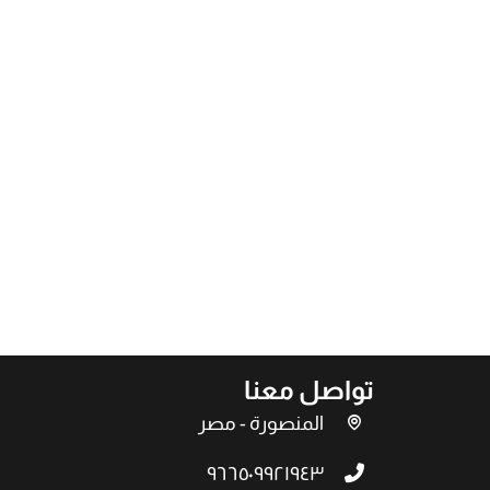
تواصل معنا
المنصورة - مصر
٩٦٦٥٠٩٩٢١٩٤٣